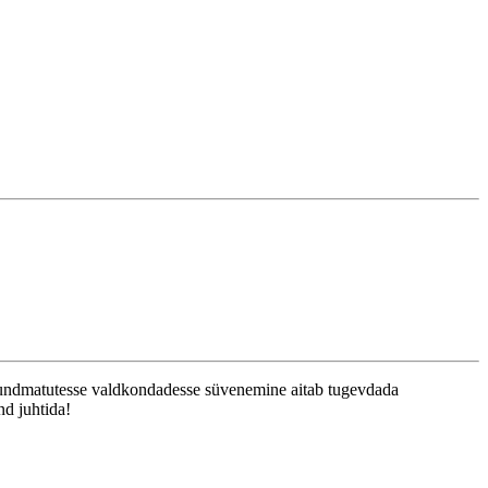
 tundmatutesse valdkondadesse süvenemine aitab tugevdada
nd juhtida!