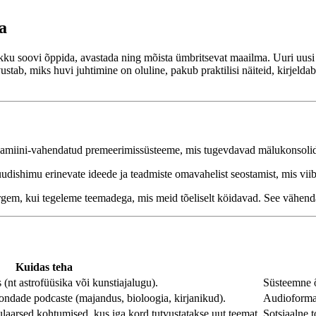
a
ku soovi õppida, avastada ning mõista ümbritsevat maailma. Uuri uusi 
ustab, miks huvi juhtimine on oluline, pakub praktilisi näiteid, kirjelda
pamiini-vahendatud premeerimissüsteeme, mis tugevdavad mälukonsolid
dishimu erinevate ideede ja teadmiste omavahelist seostamist, mis viib 
rgem, kui tegeleme teemadega, mis meid tõeliselt köidavad. See vähend
Kuidas teha
 (nt astrofüüsika või kunstiajalugu).
Süsteemne õ
ondade podcaste (majandus, bioloogia, kirjanikud).
Audioformaa
laarsed kohtumised, kus iga kord tutvustatakse uut teemat.
Sotsiaalne 