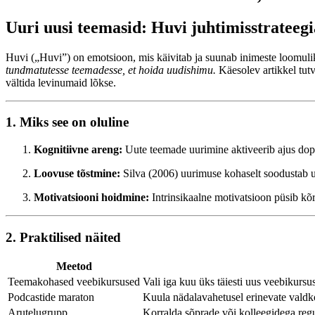
Uuri uusi teemasid: Huvi juhtimisstrateegi
Huvi („Huvi”) on emotsioon, mis käivitab ja suunab inimeste loomulik
tundmatutesse teemadesse, et hoida uudishimu.
Käesolev artikkel tutv
vältida levinumaid lõkse.
1. Miks see on oluline
Kognitiivne areng:
Uute teemade uurimine aktiveerib ajus do
Loovuse tõstmine:
Silva (2006) uurimuse kohaselt soodustab uu
Motivatsiooni hoidmine:
Intrinsikaalne motivatsioon püsib kõ
2. Praktilised näited
Meetod
Teemakohased veebikursused
Vali iga kuu üks täiesti uus veebikursus
Podcastide maraton
Kuula nädalavahetusel erinevate valdk
Arutelugrupp
Korralda sõprade või kolleegidega regu