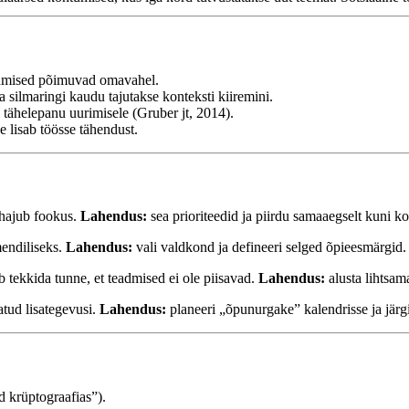
admised põimuvad omavahel.
silmaringi kaudu tajutakse konteksti kiiremini.
 tähelepanu uurimisele (Gruber jt, 2014).
 lisab töösse tähendust.
, hajub fookus.
Lahendus:
sea prioriteedid ja piirdu samaaegselt kuni k
endiliseks.
Lahendus:
vali valdkond ja defineeri selged õpieesmärgid.
tekkida tunne, et teadmised ei ole piisavad.
Lahendus:
alusta lihtsam
tud lisategevusi.
Lahendus:
planeeri „õpunurgake” kalendrisse ja järgi 
 krüptograafias”).