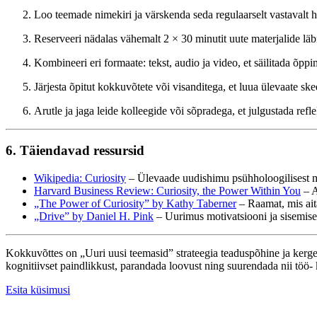
Loo teemade nimekiri ja värskenda seda regulaarselt vastavalt h
Reserveeri nädalas vähemalt 2 × 30 minutit uute materjalide lä
Kombineeri eri formaate: tekst, audio ja video, et säilitada õpp
Järjesta õpitut kokkuvõtete või visanditega, et luua ülevaate sk
Arutle ja jaga leide kolleegide või sõpradega, et julgustada refl
6. Täiendavad ressursid
Wikipedia: Curiosity
– Ülevaade uudishimu psühholoogilisest 
Harvard Business Review: Curiosity, the Power Within You
– A
„The Power of Curiosity” by Kathy Taberner
– Raamat, mis ait
„Drive” by Daniel H. Pink
– Uurimus motivatsiooni ja sisemise
Kokkuvõttes on „Uuri uusi teemasid” strateegia teaduspõhine ja kerg
kognitiivset paindlikkust, parandada loovust ning suurendada nii töö- k
Esita küsimusi