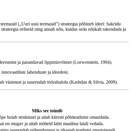
teemasid („Uuri uusi teemasid”) strateegia põhineb ideel:
Sukeldu
b strateegia eeliseid ning annab nõu, kuidas seda edukalt rakendada ja
eerumist ja parandavad õppimisvõimet (Loewenstein, 1994).
innovaatiliste lahenduste ja ideedeni.
ab väsimust ja suurendab töörahulolu (Kashdan & Silvia, 2009).
Miks see toimib
pe hoiab struktuuri ja aitab kiiresti põhiteadmisi omandada.
t on mugav ja aitab mõtteid lahti maailma laiali vedada.
toetus suurendab pühendumust ja rikastab teadmisi grupisiseselt.