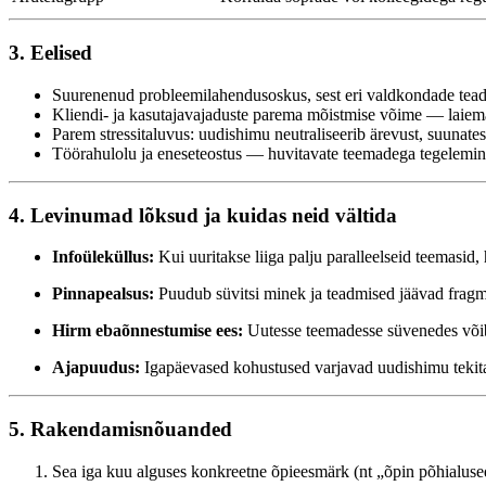
3. Eelised
Suurenenud probleemilahendusoskus, sest eri valdkondade te
Kliendi- ja kasutajavajaduste parema mõistmise võime — laiema 
Parem stressitaluvus: uudishimu neutraliseerib ärevust, suunates
Töörahulolu ja eneseteostus — huvitavate teemadega tegelemine
4. Levinumad lõksud ja kuidas neid vältida
Infoüleküllus:
Kui uuritakse liiga palju paralleelseid teemasid
Pinnapealsus:
Puudub süvitsi minek ja teadmised jäävad fragm
Hirm ebaõnnestumise ees:
Uutesse teemadesse süvenedes võib 
Ajapuudus:
Igapäevased kohustused varjavad uudishimu tekita
5. Rakendamisnõuanded
Sea iga kuu alguses konkreetne õpieesmärk (nt „õpin põhialused