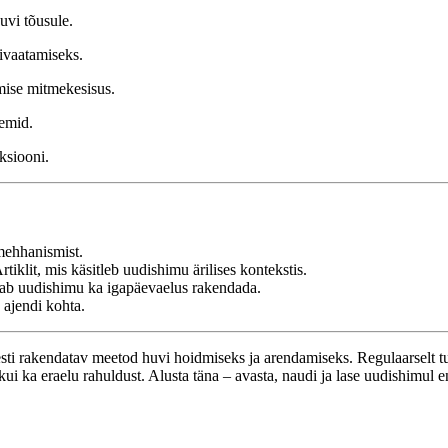
uvi tõusule.
bivaatamiseks.
imise mitmekesisus.
eemid.
eksiooni.
mehhanismist.
rtiklit, mis käsitleb uudishimu ärilises kontekstis.
ab uudishimu ka igapäevaelus rakendada.
 ajendi kohta.
esti rakendatav meetod huvi hoidmiseks ja arendamiseks. Regulaarselt
ui ka eraelu rahuldust. Alusta täna – avasta, naudi ja lase uudishimul e