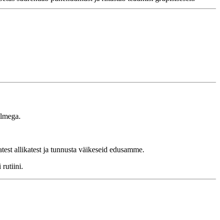
olmega.
atest allikatest ja tunnusta väikeseid edusamme.
rutiini.