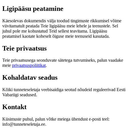
Ligipääsu peatamine
Käesolevas dokumendis välja toodud tingimuste rikkumisel võime
viivitamatult peatada Teie ligipääsu meie lehele ja teenustele. Sel
juhul pole me kohustatud Teid sellest teavitama. Ligipääsu
peatamisel kaotate koheselt õiguse meie teenuseid kasutada.
Teie privaatsus
Teie privaatsusega seonduvate sätetega tutvumiseks, palun vaadake
meie
privaatsuspoliitikat
.
Kohaldatav seadus
Kõiki tunneteseletaja veebisaidiga seotud nõudeid reguleerivad Eesti
Vabariigi seadused.
Kontakt
Küsimuste puhul, palun võtke meiega ühendust e-posti teel:
info@tunneteseletaja.ee.