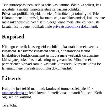
Teie juurdepääs teenusele ja selle kasutamine sõltub ka sellest, kas
nõustute ja järgite tunneteseletaja privaatsuspoliitikat.
Privaatsuspoliitika kirjeldab meie põhimõtteid ja toiminguid Teie
isikuandmete kogumisel, kasutamisel ja avalikustamisel, kui kasutate
meie rakendust või veebisaiti. Seega, enne meie lehe või teenuste
kasutamist, lugege hoolikalt meie
privaatsuspoliitika dokumenti
.
Küpsised
Nii nagu enamik kaasaegseid veebilehti, kasutab ka meie veebisait
küpsiseid. Kasutame küpsiseid selleks, et parandada teatud
lehekülgede funktsionaalsust ja muuta meie veebaidi kasutamine
külastajate jaoks lihtsamaks ning mugavamaks. Mõned meie
partnerlehed võivad samuti kasutada küpsiseid. Küpsiste kohta loe
lähemalt meie privaatsuspoliitika dokumendist.
Litsents
Kui pole just teisiti mainitud, kuuluvad tunneteseletajale kõik
tunneteseletaja.ee
lehel kuvatud intellektuaalomandi õigused. Kõik
õigused on kaitstud.
Te ei tohi: