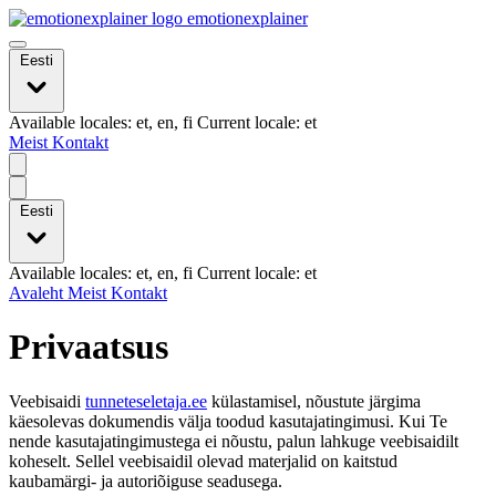
emotionexplainer
Eesti
Available locales: et, en, fi Current locale: et
Meist
Kontakt
Eesti
Available locales: et, en, fi Current locale: et
Avaleht
Meist
Kontakt
Privaatsus
Veebisaidi
tunneteseletaja.ee
külastamisel, nõustute järgima
käesolevas dokumendis välja toodud kasutajatingimusi. Kui Te
nende kasutajatingimustega ei nõustu, palun lahkuge veebisaidilt
koheselt. Sellel veebisaidil olevad materjalid on kaitstud
kaubamärgi- ja autoriõiguse seadusega.