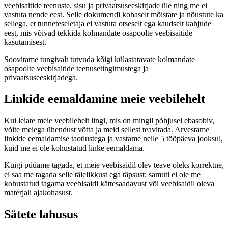
veebisaitide teenuste, sisu ja privaatsuseeskirjade üle ning me ei
vastuta nende eest. Selle dokumendi kohaselt mõistate ja nõustute ka
sellega, et tunneteseletaja ei vastuta otseselt ega kaudselt kahjude
eest, mis võivad tekkida kolmandate osapoolte veebisaitide
kasutamisest.
Soovitame tungivalt tutvuda kõigi külastatavate kolmandate
osapoolte veebisaitide teenusetingimustega ja
privaatsuseeskirjadega.
Linkide eemaldamine meie veebilehelt
Kui leiate meie veebilehelt lingi, mis on mingil põhjusel ebasobiv,
võite meiega ühendust võtta ja meid sellest teavitada. Arvestame
linkide eemaldamise taotlustega ja vastame neile 5 tööpäeva jooksul,
kuid me ei ole kohustatud linke eemaldama.
Kuigi püüame tagada, et meie veebisaidil olev teave oleks korrektne,
ei saa me tagada selle täielikkust ega täpsust; samuti ei ole me
kohustatud tagama veebisaidi kättesaadavust või veebisaidil oleva
materjali ajakohasust.
Sätete lahusus