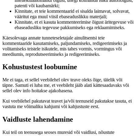
intellektuaalomandi õigusi, ühegi kolmanda isiku autoriõigust,
patenti või kaubamärki;
Kinnitate, et teie kommentaarid ei sisalda laimavat, solvavat,
vääritut ega muul viisil ebaseaduslikku materjali;
Kinnitate, et ei kasuta kommenteerimise õigust äritegevuse või
ebaseadusliku tegevuse pakkumiseks ega reklaamimiseks.
Käesolevaga annate tunneteseletajale ainulitsentsi teie
kommentaaride kasutamiseks, paljundamiseks, redigeerimiseks ja
volitamiseks teistele isikutele, mis tahes vormis, vormingus või
meediumis, reprodutseerimiseks ja redigeerimiseks.
Kohustustest loobumine
Me ei taga, et sellel veebilehel olev teave oleks õige, täielik või
täpne. Samuti ei luba me, et veebileht jääb alati kättesaadavaks või
sellel olev info hoitakse ajakohasena.
Kui veebilehel pakutavat teavet ja/või teenuseid pakutakse tasuta, ei
vastuta me võimaliku kahjumi või kahjustuste eest.
Vaidluste lahendamine
Kui teil on teenusega seoses muresid või vaidlusi, nõustute