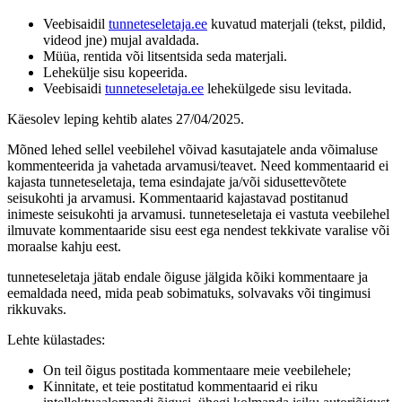
Veebisaidil
tunneteseletaja.ee
kuvatud materjali (tekst, pildid,
videod jne) mujal avaldada.
Müüa, rentida või litsentsida seda materjali.
Lehekülje sisu kopeerida.
Veebisaidi
tunneteseletaja.ee
lehekülgede sisu levitada.
Käesolev leping kehtib alates 27/04/2025.
Mõned lehed sellel veebilehel võivad kasutajatele anda võimaluse
kommenteerida ja vahetada arvamusi/teavet. Need kommentaarid ei
kajasta tunneteseletaja, tema esindajate ja/või sidusettevõtete
seisukohti ja arvamusi. Kommentaarid kajastavad postitanud
inimeste seisukohti ja arvamusi. tunneteseletaja ei vastuta veebilehel
ilmuvate kommentaaride sisu eest ega nendest tekkivate varalise või
moraalse kahju eest.
tunneteseletaja jätab endale õiguse jälgida kõiki kommentaare ja
eemaldada need, mida peab sobimatuks, solvavaks või tingimusi
rikkuvaks.
Lehte külastades:
On teil õigus postitada kommentaare meie veebilehele;
Kinnitate, et teie postitatud kommentaarid ei riku