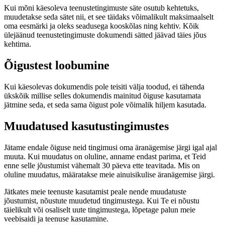
Kui mõni käesoleva teenustetingimuste säte osutub kehtetuks,
muudetakse seda sätet nii, et see täidaks võimalikult maksimaalselt
oma eesmärki ja oleks seadusega kooskõlas ning kehtiv. Kõik
ülejäänud teenustetingimuste dokumendi sätted jäävad täies jõus
kehtima.
Õigustest loobumine
Kui käesolevas dokumendis pole teisiti välja toodud, ei tähenda
ükskõik millise selles dokumendis mainitud õiguse kasutamata
jätmine seda, et seda sama õigust pole võimalik hiljem kasutada.
Muudatused kasutustingimustes
Jätame endale õiguse neid tingimusi oma äranägemise järgi igal ajal
muuta. Kui muudatus on oluline, anname endast parima, et Teid
enne selle jõustumist vähemalt 30 päeva ette teavitada. Mis on
oluline muudatus, määratakse meie ainuisikulise äranägemise järgi.
Jätkates meie teenuste kasutamist peale nende muudatuste
jõustumist, nõustute muudetud tingimustega. Kui Te ei nõustu
täielikult või osaliselt uute tingimustega, lõpetage palun meie
veebisaidi ja teenuse kasutamine.