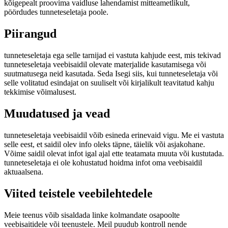
kõigepealt proovima vaidluse lahendamist mitteametlikult,
pöördudes tunneteseletaja poole.
Piirangud
tunneteseletaja ega selle tarnijad ei vastuta kahjude eest, mis tekivad
tunneteseletaja veebisaidil olevate materjalide kasutamisega või
suutmatusega neid kasutada. Seda Isegi siis, kui tunneteseletaja või
selle volitatud esindajat on suuliselt või kirjalikult teavitatud kahju
tekkimise võimalusest.
Muudatused ja vead
tunneteseletaja veebisaidil võib esineda erinevaid vigu. Me ei vastuta
selle eest, et saidil olev info oleks täpne, täielik või asjakohane.
Võime saidil olevat infot igal ajal ette teatamata muuta või kustutada.
tunneteseletaja ei ole kohustatud hoidma infot oma veebisaidil
aktuaalsena.
Viited teistele veebilehtedele
Meie teenus võib sisaldada linke kolmandate osapoolte
veebisaitidele või teenustele. Meil puudub kontroll nende