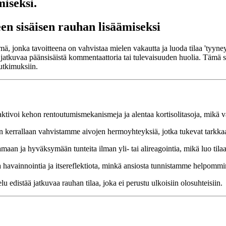
iseksi.
en sisäisen rauhan lisäämiseksi
ä, jonka tavoitteena on vahvistaa mielen vakautta ja luoda tilaa 'tyyn
tkuvaa päänsisäistä kommentaattoria tai tulevaisuuden huolia. Tämä str
utkimuksiin.
ktivoi kehon rentoutumismekanismeja ja alentaa kortisolitasoja, mikä vä
 kerrallaan vahvistamme aivojen hermoyhteyksiä, jotka tukevat tarkkaav
an ja hyväksymään tunteita ilman yli- tai alireagointia, mikä luo tilaa
 havainnointia ja itsereflektiota, minkä ansiosta tunnistamme helpommin
edistää jatkuvaa rauhan tilaa, joka ei perustu ulkoisiin olosuhteisiin.