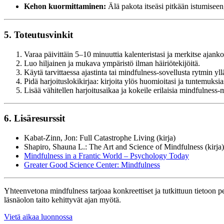
Kehon kuormittaminen:
Älä pakota itseäsi pitkään istumiseen,
5. Toteutusvinkit
Varaa päivittäin 5–10 minuuttia kalenteristasi ja merkitse ajanko
Luo hiljainen ja mukava ympäristö ilman häiriötekijöitä.
Käytä tarvittaessa ajastinta tai mindfulness-sovellusta rytmin yll
Pidä harjoituslokikirjaa: kirjoita ylös huomioitasi ja tuntemuksia
Lisää vähitellen harjoitusaikaa ja kokeile erilaisia mindfulness-
6. Lisäresurssit
Kabat-Zinn, Jon: Full Catastrophe Living (kirja)
Shapiro, Shauna L.: The Art and Science of Mindfulness (kirja)
Mindfulness in a Frantic World – Psychology Today
Greater Good Science Center: Mindfulness
Yhteenvetona mindfulness tarjoaa konkreettiset ja tutkittuun tietoon p
läsnäolon taito kehittyvät ajan myötä.
Vietä aikaa luonnossa