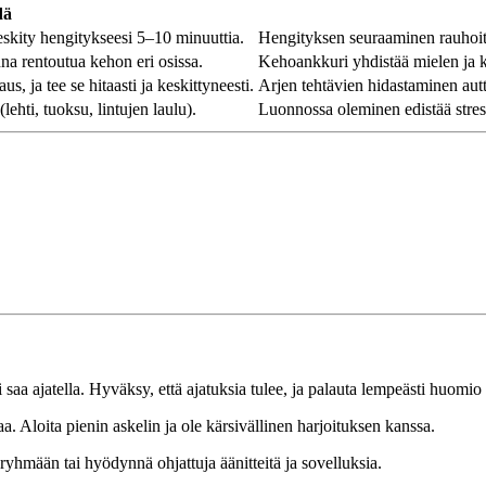
dä
keskity hengitykseesi 5–10 minuuttia.
Hengityksen seuraaminen rauhoit
na rentoutua kehon eri osissa.
Kehoankkuri yhdistää mielen ja ke
s, ja tee se hitaasti ja keskittyneesti.
Arjen tehtävien hidastaminen autt
ehti, tuoksu, lintujen laulu).
Luonnossa oleminen edistää stres
saa ajatella. Hyväksy, että ajatuksia tulee, ja palauta lempeästi huomio
a. Aloita pienin askelin ja ole kärsivällinen harjoituksen kanssa.
ryhmään tai hyödynnä ohjattuja äänitteitä ja sovelluksia.