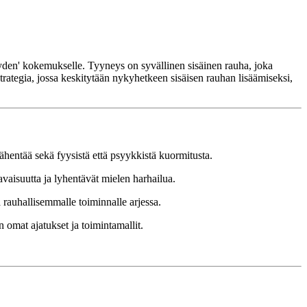
eyden' kokemukselle. Tyyneys on syvällinen sisäinen rauha, joka
ategia, jossa keskitytään nykyhetkeen sisäisen rauhan lisäämiseksi,
hentää sekä fyysistä että psyykkistä kuormitusta.
aisuutta ja lyhentävät mielen harhailua.
 rauhallisemmalle toiminnalle arjessa.
 omat ajatukset ja toimintamallit.