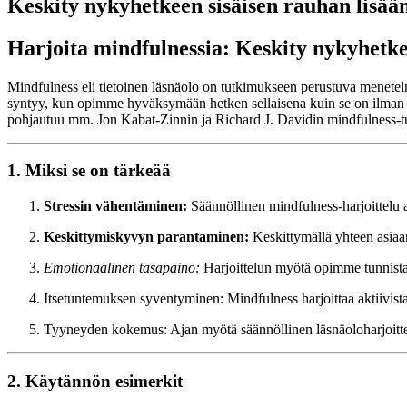
Keskity nykyhetkeen sisäisen rauhan lisääm
Harjoita mindfulnessia: Keskity nykyhetke
Mindfulness eli tietoinen läsnäolo on tutkimukseen perustuva menetelm
syntyy, kun opimme hyväksymään hetken sellaisena kuin se on ilman ja
pohjautuu mm. Jon Kabat-Zinnin ja Richard J. Davidin mindfulness-t
1. Miksi se on tärkeää
Stressin vähentäminen:
Säännöllinen mindfulness-harjoittelu a
Keskittymiskyvyn parantaminen:
Keskittymällä yhteen asiaan
Emotionaalinen tasapaino:
Harjoittelun myötä opimme tunnistama
Itsetuntemuksen syventyminen: Mindfulness harjoittaa aktiivista
Tyyneyden kokemus: Ajan myötä säännöllinen läsnäoloharjoittelu 
2. Käytännön esimerkit