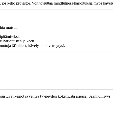
 jos keho protestoi. Voit toteuttaa mindfulness-harjoituksia myös kävelys
hta muistiin.
äpitämiseksi.
si harjoitusten jälkeen.
muotoja (äänitteet, kävely, kehovetreytys).
erustuvat keinot syventää tyyneyden kokemusta arjessa. Säännöllisyys, a