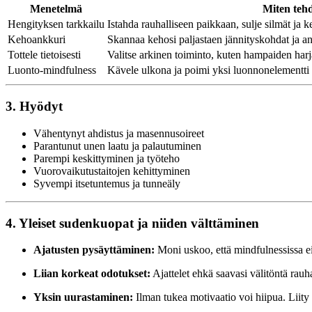
Menetelmä
Miten teh
Hengityksen tarkkailu
Istahda rauhalliseen paikkaan, sulje silmät ja 
Kehoankkuri
Skannaa kehosi paljastaen jännityskohdat ja an
Tottele tietoisesti
Valitse arkinen toiminto, kuten hampaiden harjau
Luonto-mindfulness
Kävele ulkona ja poimi yksi luonnonelementti (l
3. Hyödyt
Vähentynyt ahdistus ja masennusoireet
Parantunut unen laatu ja palautuminen
Parempi keskittyminen ja työteho
Vuorovaikutustaitojen kehittyminen
Syvempi itsetuntemus ja tunneäly
4. Yleiset sudenkuopat ja niiden välttäminen
Ajatusten pysäyttäminen:
Moni uskoo, että mindfulnessissa ei 
Liian korkeat odotukset:
Ajattelet ehkä saavasi välitöntä rauha
Yksin uurastaminen:
Ilman tukea motivaatio voi hiipua. Liity 