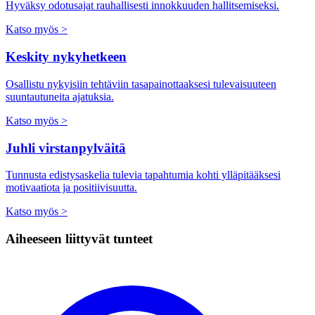
Hyväksy odotusajat rauhallisesti innokkuuden hallitsemiseksi.
Katso myös >
Keskity nykyhetkeen
Osallistu nykyisiin tehtäviin tasapainottaaksesi tulevaisuuteen
suuntautuneita ajatuksia.
Katso myös >
Juhli virstanpylväitä
Tunnusta edistysaskelia tulevia tapahtumia kohti ylläpitääksesi
motivaatiota ja positiivisuutta.
Katso myös >
Aiheeseen liittyvät tunteet