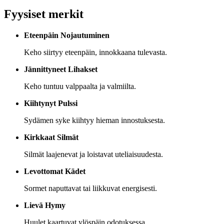
Fyysiset merkit
Eteenpäin Nojautuminen
Keho siirtyy eteenpäin, innokkaana tulevasta.
Jännittyneet Lihakset
Keho tuntuu valppaalta ja valmiilta.
Kiihtynyt Pulssi
Sydämen syke kiihtyy hieman innostuksesta.
Kirkkaat Silmät
Silmät laajenevat ja loistavat uteliaisuudesta.
Levottomat Kädet
Sormet naputtavat tai liikkuvat energisesti.
Lievä Hymy
Huulet kaartuvat ylöspäin odotuksessa.