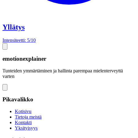
Yllätys
Intensiteetti: 5/10
emotionexplainer
Tunteiden ymmärtäminen ja hallinta parempaa mielenterveyttä
varten
Pikavalikko
Kotisivu
Tietoja meistä
Kontakti
Yksityisyys