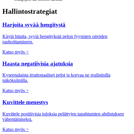
Hallintostrategiat
Harjoita syvää hengitystä
Käytä hitaita, syviä hengityksiä pelon fyysisten oireiden
rauhoittamiseen.
Katso myös >
Haasta negatiivisia ajatuksia
Kyseenalaista irrationaaliset pelot ja korvaa ne realistisilla
näkökulmilla.
Katso myös >
Kuvittele menestys
Kuvittele positiivisia tuloksia pelättyjen tapahtumien ahdistuksen
vähentämiseksi.
Katso myös >