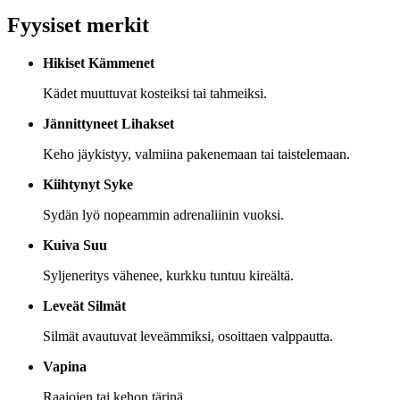
Fyysiset merkit
Hikiset Kämmenet
Kädet muuttuvat kosteiksi tai tahmeiksi.
Jännittyneet Lihakset
Keho jäykistyy, valmiina pakenemaan tai taistelemaan.
Kiihtynyt Syke
Sydän lyö nopeammin adrenaliinin vuoksi.
Kuiva Suu
Syljeneritys vähenee, kurkku tuntuu kireältä.
Leveät Silmät
Silmät avautuvat leveämmiksi, osoittaen valppautta.
Vapina
Raajojen tai kehon tärinä.