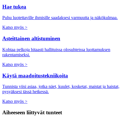
Hae tukea
Puhu luotettaville ihmisille saadaksesi varmuutta ja näkökulmaa.
Katso myös >
Asteittainen altistuminen
Kohtaa pelkoja hitaasti hallituissa olosuhteissa luottamuksen
rakentamiseksi.
Katso myös >
Käytä maadoitustekniikoita
Tunnista viisi asiaa, jotka näet, kuulet, kosketat, maistat ja haistat,
pysyäksesi tässä hetkessä.
Katso myös >
Aiheeseen liittyvät tunteet